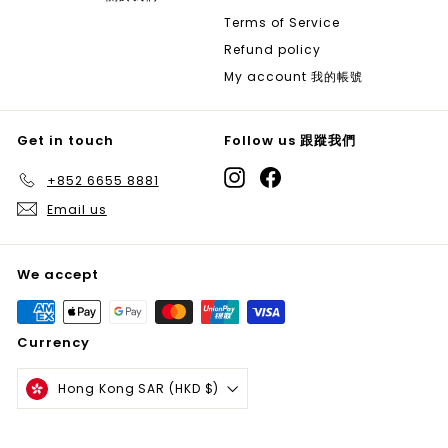
Terms of Service
Refund policy
My account 我的帳號
Get in touch
Follow us 跟蹤我們
Instagram
Facebook
+852 6655 8881
Email us
We accept
Currency
Hong Kong SAR (HKD $)