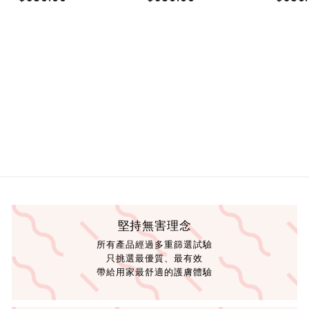
3
3
8
8
0
0
.
.
0
0
0
0
堅持無害理念
所有產品經過多重篩選試驗
只挑選最優質、最有效
帶給用家最舒適的護膚體驗