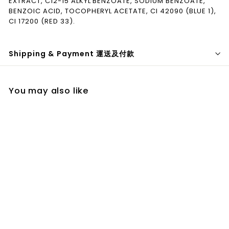
EXTRACT, C12-15 ALKYL BENZOATE, SODIUM BENZOATE,
BENZOIC ACID, TOCOPHERYL ACETATE, CI 42090 (BLUE 1),
CI 17200 (RED 33).
Shipping & Payment 運送及付款
You may also like
Don't Blush - Boldo
Booster 波爾多葉提取
物精華加強劑