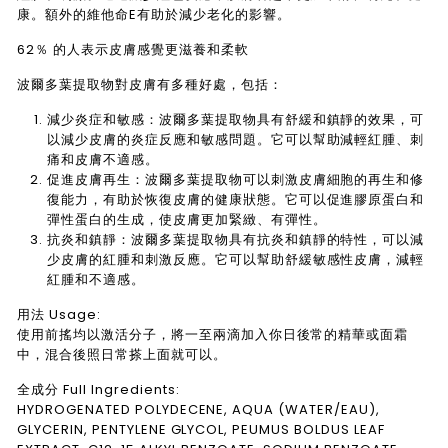
康。額外的
維他命E有助於減少老化的影響。
62％ 的人表示皮膚感覺更滋養和柔軟
波爾多葉提取物對皮膚有多種好處，包括：
減少炎症和敏感：波爾多葉提取物具有舒緩和鎮靜的效果，可
以減少皮膚的炎症反應和敏感問題。它可以幫助減輕紅腫、刺
痛和皮膚不適感。
促進皮膚再生：波爾多葉提取物可以刺激皮膚細胞的再生和修
復能力，有助於恢復皮膚的健康狀態。它可以促進膠原蛋白和
彈性蛋白的生成，使皮膚更加緊緻、有彈性。
抗炎和鎮靜：波爾多葉提取物具有抗炎和鎮靜的特性，可以減
少皮膚的紅腫和刺激反應。它可以幫助舒緩敏感性皮膚，減輕
紅腫和不適感。
用法 Usage:
使用前搖均以激活分子，將一至兩滴加入你日後常的精華或面霜
中，混合後照日常搽上面就可以。
全成分 Full Ingredients:
HYDROGENATED POLYDECENE, AQUA (WATER/EAU),
GLYCERIN, PENTYLENE GLYCOL, PEUMUS BOLDUS LEAF