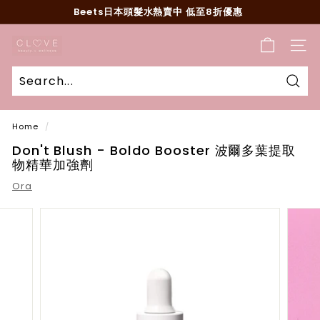
Skip
Beets日本頭髮水熱賣中 低至8折優惠
to
Pause
content
C
slideshow
SITE
l
o
v
Sear
e
Home
/
B
Don't Blush - Boldo Booster 波爾多葉提取
e
物精華加強劑
a
Ora
u
t
y