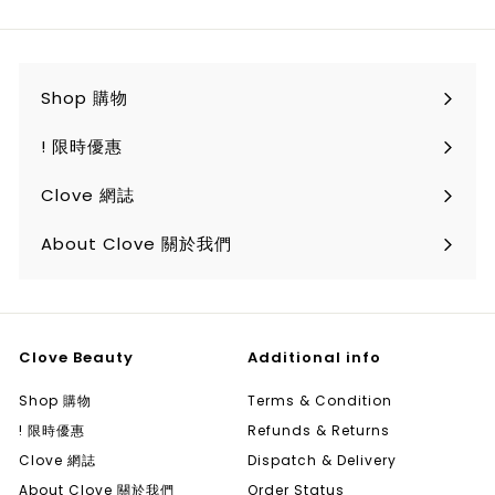
email
Shop 購物
Expand
submenu
! 限時優惠
Clove 網誌
About Clove 關於我們
Clove Beauty
Additional info
Shop 購物
Terms & Condition
! 限時優惠
Refunds & Returns
Clove 網誌
Dispatch & Delivery
About Clove 關於我們
Order Status