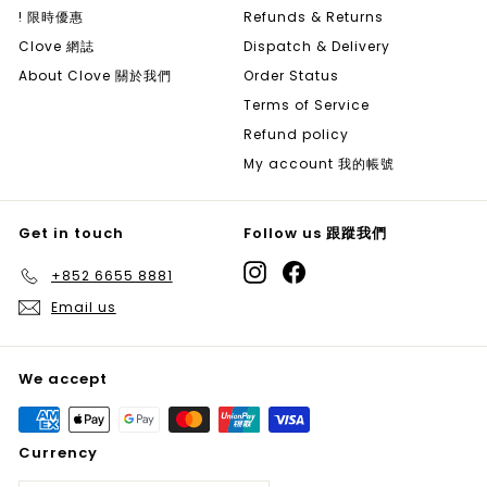
! 限時優惠
Refunds & Returns
Clove 網誌
Dispatch & Delivery
About Clove 關於我們
Order Status
Terms of Service
Refund policy
My account 我的帳號
Get in touch
Follow us 跟蹤我們
Instagram
Facebook
+852 6655 8881
Email us
We accept
Currency