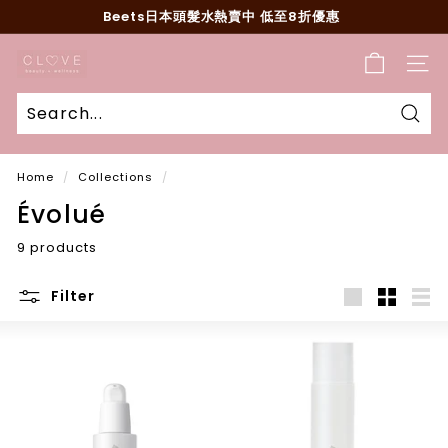
Skip
Beets日本頭髮水熱賣中 低至8折優惠
to
Pause
content
C
slideshow
SITE
l
o
v
Sear
e
Home
/
Collections
/
B
Évolué
e
a
9 products
u
t
Filter
y
Large
Small
List