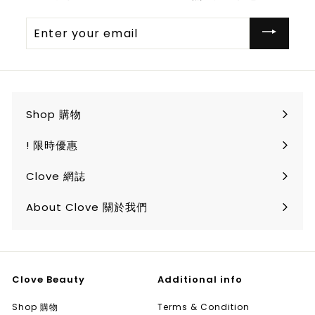
Enter
your
email
Shop 購物
Expand
submenu
! 限時優惠
Clove 網誌
About Clove 關於我們
Clove Beauty
Additional info
Shop 購物
Terms & Condition