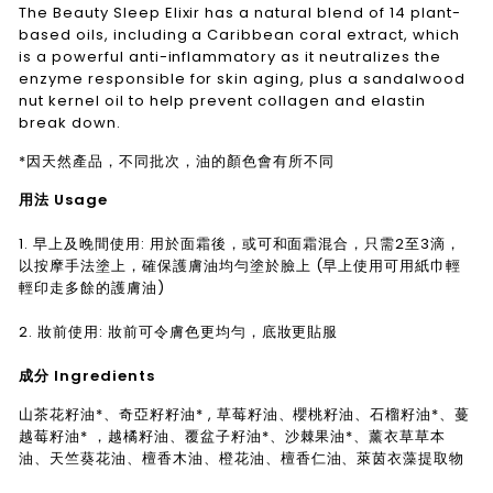
The Beauty Sleep Elixir has a natural blend of 14 plant-
based oils, including a Caribbean coral extract, which
is a powerful anti-inflammatory as it neutralizes the
enzyme responsible for skin aging, plus a sandalwood
nut kernel oil to help prevent collagen and elastin
break down.
*因天然產品，不同批次，油的顏色會有所不同
用法 Usage
1. 早上及晚間使用: 用於面霜後，或可和面霜混合，只需2至3滴，
以按摩手法塗上，確保護膚油均勻塗於臉上 (早上使用可用紙巾輕
輕印走多餘的護膚油)
2. 妝前使用: 妝前可令膚色更均勻，底妝更貼服
成分 Ingredients
山茶花籽油*、奇亞籽籽油* , 草莓籽油、櫻桃籽油、石榴籽油*、蔓
越莓籽油* ，越橘籽油、覆盆子籽油*、沙棘果油*、薰衣草草本
油、天竺葵花油、檀香木油、橙花油、檀香仁油、萊茵衣藻提取物