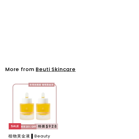
Beauty Sleep Elixir 睡
美人神仙油
Beuti Skincare
$580.00
$
5
8
0
.
More from
Beuti Skincare
0
0
SALE
植物黃金液 ▌Beauty