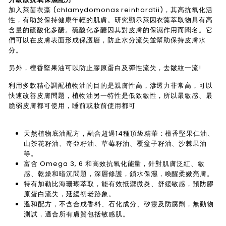
加入萊茵衣藻 (chlamydomonas reinhardtii)，其高抗氧化活
性，有助於保持健康年輕的肌膚。研究顯示萊因衣藻萃取物具有高
含量的硫酸化多醣。硫酸化多醣因其對皮膚的保濕作用而聞名。它
們可以在皮膚表面形成保護層，防止水分流失並幫助保持皮膚水
分。
另外，檀香堅果油可以防止膠原蛋白及彈性流失，去皺紋一流!
利用多款精心調配植物油的目的是親膚性高，滲透力非常高，可以
快速改善皮膚問題，植物油另一特性是低致敏性，所以最敏感、最
脆弱皮膚都可使用，睡前或妝前使用都可
天然植物底油配方，融合超過14種頂級精華：檀香堅果仁油、
山茶花籽油、奇亞籽油、草莓籽油、覆盆子籽油、沙棘果油
等。
富含 Omega 3, 6 和高效抗氧化能量，針對肌膚泛紅、敏
感、乾燥和暗沉問題，深層修護，鎖水保濕，喚醒柔嫩亮膚。
特有加勒比海珊瑚萃取，能有效抵禦微炎、舒緩敏感，預防膠
原蛋白流失，延緩初老跡象。
溫和配方，不含合成香料、石化成分、矽靈及防腐劑，無動物
測試，適合所有膚質包括敏感肌。