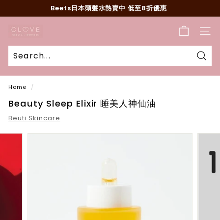
Skip
Beets日本頭髮水熱賣中 低至8折優惠
to
Pause
content
C
slideshow
SITE
l
o
v
Sear
e
Home
/
B
Beauty Sleep Elixir 睡美人神仙油
e
a
Beuti Skincare
u
t
y