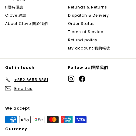
! 限時優惠
Refunds & Returns
Clove 網誌
Dispatch & Delivery
About Clove 關於我們
Order Status
Terms of Service
Refund policy
My account 我的帳號
Get in touch
Follow us 跟蹤我們
Instagram
Facebook
+852 6655 8881
Email us
We accept
Currency