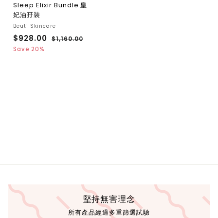
Sleep Elixir Bundle 皇
妃油孖裝
Beuti Skincare
S
R
$928.00
$
$1,160.00
$
a
e
1
9
Save 20%
l
g
,
2
1
e
u
8
6
p
l
0
.
r
a
.
i
r
0
0
c
p
0
0
e
r
i
c
e
堅持無害理念
所有產品經過多重篩選試驗