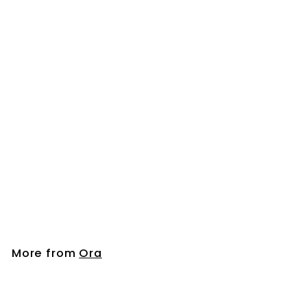
Be Firm - Tripeptide
Booster 三肽精華加強
劑
Ora
$380.00
$
3
8
0
.
More from
Ora
0
0