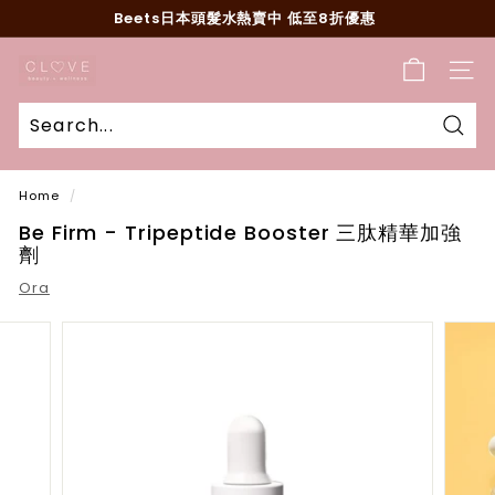
Skip
Beets日本頭髮水熱賣中 低至8折優惠
to
Pause
content
C
slideshow
SITE
l
o
v
Sear
e
Home
/
B
Be Firm - Tripeptide Booster 三肽精華加強
e
劑
a
Ora
u
t
y