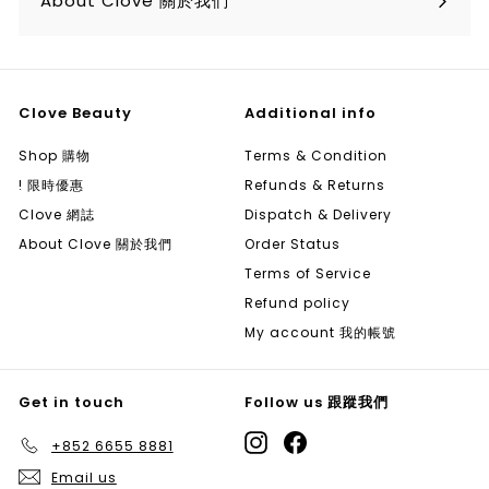
About Clove 關於我們
Clove Beauty
Additional info
Shop 購物
Terms & Condition
! 限時優惠
Refunds & Returns
Clove 網誌
Dispatch & Delivery
About Clove 關於我們
Order Status
Terms of Service
Refund policy
My account 我的帳號
Get in touch
Follow us 跟蹤我們
Instagram
Facebook
+852 6655 8881
Email us