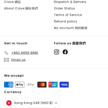
Clove 網誌
Dispatch & Delivery
About Clove 關於我們
Order Status
Terms of Service
Refund policy
My account 我的帳號
Get in touch
Follow us 跟蹤我們
Instagram
Facebook
+852 6655 8881
Email us
We accept
Currency
Hong Kong SAR (HKD $)