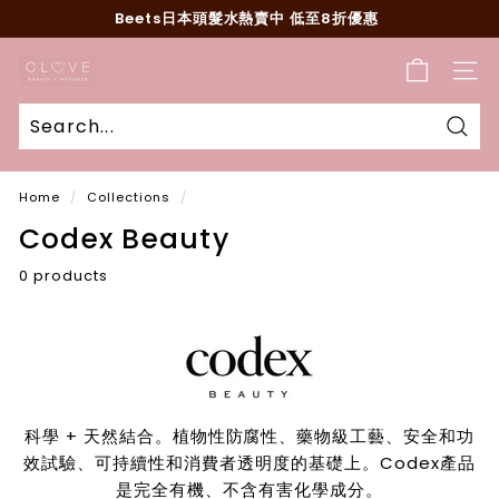
Skip
Beets日本頭髮水熱賣中 低至8折優惠
to
Pause
content
C
slideshow
SITE
l
o
v
Sear
e
Home
/
Collections
/
B
Codex Beauty
e
a
0 products
u
t
y
科學 + 天然結合。植物性防腐性、藥物級工藝、安全和功
效試驗、可持續性和消費者透明度的基礎上。Codex產品
是完全有機、不含有害化學成分。