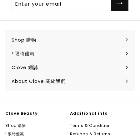
Enter
your
email
Shop 購物
Expand
submenu
! 限時優惠
Clove 網誌
About Clove 關於我們
Clove Beauty
Additional info
Shop 購物
Terms & Condition
! 限時優惠
Refunds & Returns