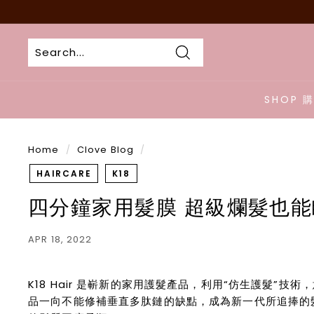
Skip
to
content
Search
SHOP 
Home
/
Clove Blog
/
HAIRCARE
K18
四分鐘家用髮膜 超級爛髮也
APR 18, 2022
K18 Hair 是嶄新的家用護髮產品，利用“仿生護髮”技術，
品一向不能修補垂直多肽鏈的缺點，成為新一代所追捧的