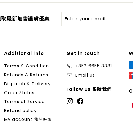
Enter
er獲取最新無害護膚優惠
your
email
Additional info
Get in touch
W
Terms & Condition
+852 6655 8881
Refunds & Returns
Email us
Dispatch & Delivery
Follow us 跟蹤我們
C
Order Status
Instagram
Facebook
Terms of Service
Refund policy
My account 我的帳號