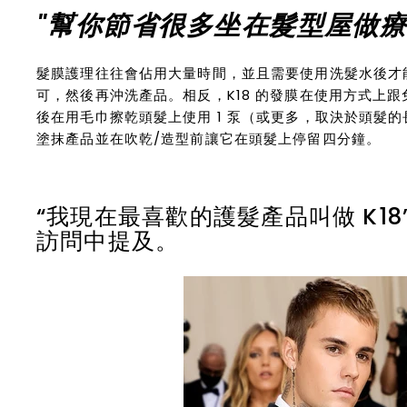
"幫你節省很多坐在髮型屋做療
髮膜護理往往會佔用大量時間，並且需要使用洗髮水後才能開
可，然後再沖洗產品。相反，K18 的發膜在使用方式上跟
後在用毛巾擦乾頭髮上使用 1 泵（或更多，取決於頭髮
塗抹產品並在吹乾/造型前讓它在頭髮上停留四分鐘。
“我現在最喜歡的護髮產品叫做 K18
訪問中提及。