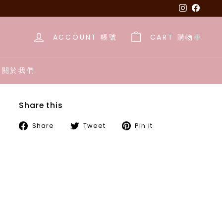
Instagra
Face
ACCOUNT 帳號
CART 購物車
E 關於我們
Share this
Share
Tweet
Pin
Share
Tweet
Pin it
on
on
on
Facebook
Twitter
Pinterest