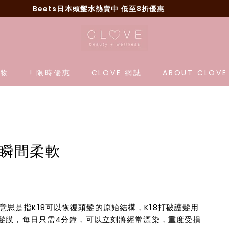
Beets日本頭髮水熱賣中 低至8折優惠
Pause
C
slideshow
l
o
v
購物
! 限時優惠
CLOVE 網誌
ABOUT CLOV
e
B
e
a
u
能瞬間柔軟
t
y
意思是指K18可以恢復頭髮的原始結構
，K18打破
護髮用
髮膜，每日只需4分鐘，可以立刻將
經常漂染，重度受損