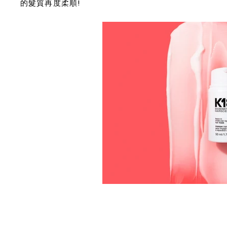
的髮質再度柔順!