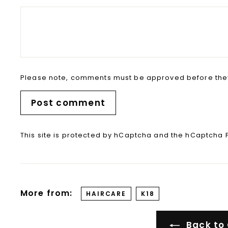
Please note, comments must be approved before the
Post comment
This site is protected by hCaptcha and the hCaptcha
More from:
HAIRCARE
K18
Back to 