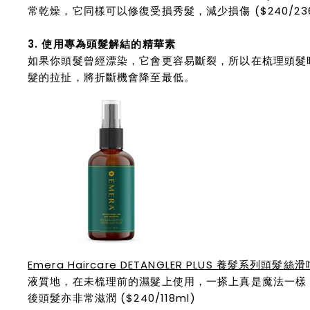
常乾燥，它同樣可以修復受損秀髮，減少損傷 ($240/236
3. 使用專為頭髮解結的精華素
如果你頭髮曾經漂染，它會更容易斷裂，所以在梳理頭髮
髮的拉扯，將折斷機會降至最低。
Emera Haircare DETANGLER PLUS 養髮系列頭髮絲
液質地，在未梳理前的濕髮上使用，一搽上真是魔法一樣
後頭髮亦非常滋潤 ($240/118ml)