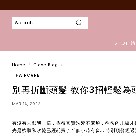
Skip
to
content
Search
SHOP 
Home
/
Clove Blog
/
HAIRCARE
別再折斷頭髮 教你3招輕鬆為
MAR 16, 2022
有沒有人跟我一樣，覺得其實洗髮不麻煩，往後的步驟才
光是梳順和吹乾已經耗費了半個小時有多... 特別頭髮