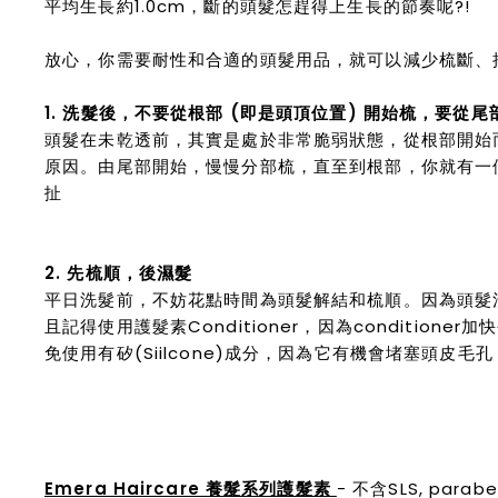
平均生長約1.0cm，斷的頭髮怎趕得上生長的節奏呢?!
放心，你需要耐性和合適的頭髮用品，就可以減少梳斷、
1. 洗髮後，不要從根部 (即是頭頂位置) 開始梳，要從尾
頭髮在未乾透前，其實是處於非常脆弱狀態，
從根部開始
原因。由尾部開始，慢慢分部梳，直至到根部，你就有一
扯
2. 先梳順，後濕髮
平日洗髮前，不妨花點時間為頭髮解結和梳順。因為頭髮
且記得使用護髮素Conditioner，因為conditioner加
免使用有矽(Siilcone)成分，因為它有機會堵塞頭皮
Emera Haircare 養髮系列護髮素
- 不含SLS, par