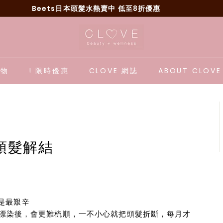
Beets日本頭髮水熱賣中 低至8折優惠
Pause
C
slideshow
l
o
v
購物
! 限時優惠
CLOVE 網誌
ABOUT CLOV
e
B
e
a
u
頭髮解結
t
y
是最艱辛
經過漂染後，會更難梳順，一不小心就把頭髮折斷，每月才