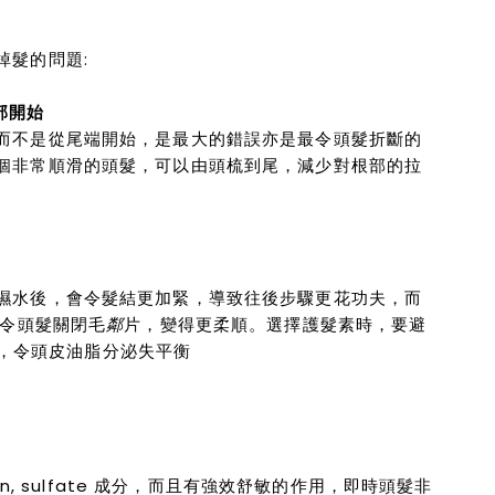
掉髮的問題:
部開始
而不是從尾端開始，是最大的錯誤亦是最令頭髮折斷的
個非常順滑的頭髮，可以由頭梳到尾，減少對根部的拉
濕水後，會令髮結更加緊，導致往後步驟更花功夫，而
快令頭髮
關閉
毛
鄰
片，變得更柔順。選擇護髮素時，要避
毛孔，令頭皮油脂分泌失平衡
aben, sulfate 成分，而且有強效舒敏的作用，即時頭髮非