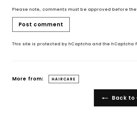
Please note, comments must be approved before the
Post comment
This site is protected by hCaptcha and the hCaptcha
More from:
HAIRCARE
Back to 