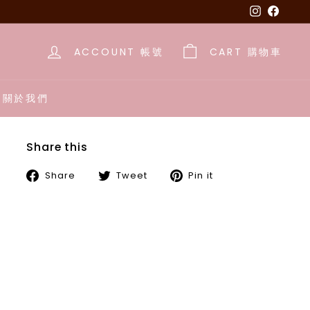
Instagra
Face
ACCOUNT 帳號
CART 購物車
E 關於我們
Share this
Share
Tweet
Pin
Share
Tweet
Pin it
on
on
on
Facebook
Twitter
Pinterest